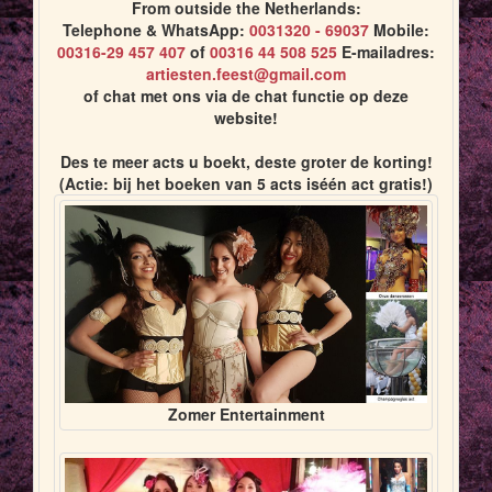
From outside the Netherlands:
Telephone & WhatsApp:
0031320 - 69037
Mobile:
00316-29 457 407
of
00316 44 508 525
E-mailadres:
artiesten.feest@gmail.com
of chat met ons via de chat functie op deze
website!
Des te meer acts u boekt, deste groter de korting!
(Actie: bij het boeken van 5 acts iséén act gratis!)
Zomer Entertainment