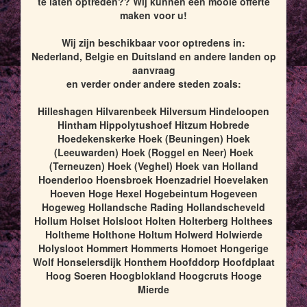
te laten optreden?? Wij kunnen een mooie offerte
maken voor u!
Wij zijn beschikbaar voor optredens in:
Nederland, Belgie en Duitsland en andere landen op
aanvraag
en verder onder andere steden zoals:
Hilleshagen Hilvarenbeek Hilversum Hindeloopen
Hintham Hippolytushoef Hitzum Hobrede
Hoedekenskerke Hoek (Beuningen) Hoek
(Leeuwarden) Hoek (Roggel en Neer) Hoek
(Terneuzen) Hoek (Veghel) Hoek van Holland
Hoenderloo Hoensbroek Hoenzadriel Hoevelaken
Hoeven Hoge Hexel Hogebeintum Hogeveen
Hogeweg Hollandsche Rading Hollandscheveld
Hollum Holset Holsloot Holten Holterberg Holthees
Holtheme Holthone Holtum Holwerd Holwierde
Holysloot Hommert Hommerts Homoet Hongerige
Wolf Honselersdijk Honthem Hoofddorp Hoofdplaat
Hoog Soeren Hoogblokland Hoogcruts Hooge
Mierde