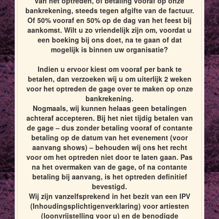
van het optreden, of betaling vooraf op onze
bankrekening, steeds tegen afgifte van de factuur.
Of 50% vooraf en 50% op de dag van het feest bij
aankomst. Wilt u zo vriendelijk zijn om, voordat u
een boeking bij ons doet, na te gaan of dat
mogelijk is binnen uw organisatie?
Indien u ervoor kiest om vooraf per bank te
betalen, dan verzoeken wij u om uiterlijk 2 weken
voor het optreden de gage over te maken op onze
bankrekening.
Nogmaals, wij kunnen helaas geen betalingen
achteraf accepteren. Bij het niet tijdig betalen van
de gage – dus zonder betaling vooraf of contante
betaling op de datum van het evenement (voor
aanvang shows) – behouden wij ons het recht
voor om het optreden niet door te laten gaan. Pas
na het overmaken van de gage, of na contante
betaling bij aanvang, is het optreden definitief
bevestigd.
Wij zijn vanzelfsprekend in het bezit van een IPV
(Inhoudingsplichtigenverklaring) voor artiesten
(loonvrijstelling voor u) en de benodigde