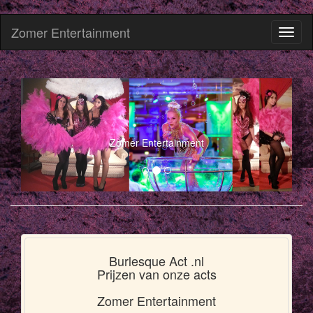
Zomer Entertainment
Toggl
naviga
Zomer Entertainment
Burlesque Act .nl
Prijzen van onze acts
Zomer Entertainment