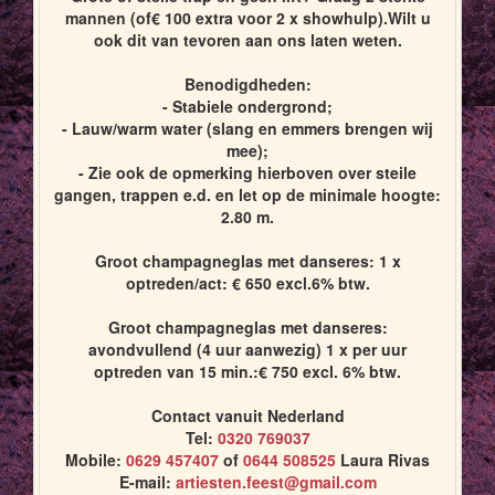
mannen (of€ 100 extra voor 2 x showhulp).Wilt u
ook dit van tevoren aan ons laten weten.
Benodigdheden:
- Stabiele ondergrond;
- Lauw/warm water (slang en emmers brengen wij
mee);
- Zie ook de opmerking hierboven over steile
gangen, trappen e.d. en let op de minimale hoogte:
2.80 m.
Groot champagneglas met danseres: 1 x
optreden/act: € 650 excl.6% btw.
Groot champagneglas met danseres:
avondvullend (4 uur aanwezig) 1 x per uur
optreden van 15 min.:€ 750 excl. 6% btw.
Contact vanuit Nederland
Tel:
0320 769037
Mobile:
0629 457407
of
0644 508525
Laura Rivas
E-mail:
artiesten.feest@gmail.com