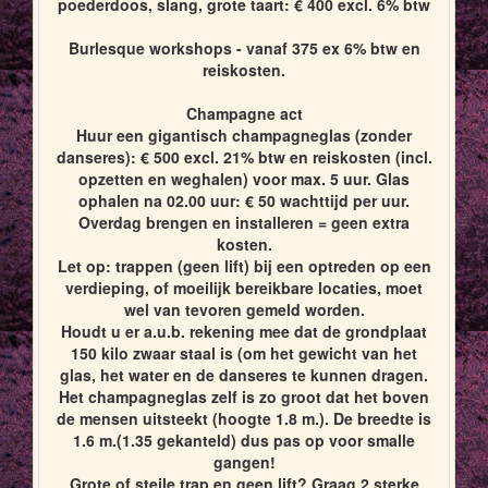
poederdoos, slang, grote taart: € 400 excl. 6% btw
Burlesque workshops - vanaf 375 ex 6% btw en
reiskosten.
Champagne act
Huur een gigantisch champagneglas (zonder
danseres): € 500 excl. 21% btw en reiskosten (incl.
opzetten en weghalen) voor max. 5 uur. Glas
ophalen na 02.00 uur: € 50 wachttijd per uur.
Overdag brengen en installeren = geen extra
kosten.
Let op: trappen (geen lift) bij een optreden op een
verdieping, of moeilijk bereikbare locaties, moet
wel van tevoren gemeld worden.
Houdt u er a.u.b. rekening mee dat de grondplaat
150 kilo zwaar staal is (om het gewicht van het
glas, het water en de danseres te kunnen dragen.
Het champagneglas zelf is zo groot dat het boven
de mensen uitsteekt (hoogte 1.8 m.). De breedte is
1.6 m.(1.35 gekanteld) dus pas op voor smalle
gangen!
Grote of steile trap en geen lift? Graag 2 sterke